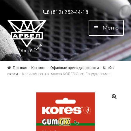
Перейти к навигации
Перейти к содержимому
8 (812) 252-44-18
Меню
Главная
Каталог
Офисные принадлежности
Клей и
скотч
Клейкая лента -масса KORES Gum Fix удаляемая
🔍