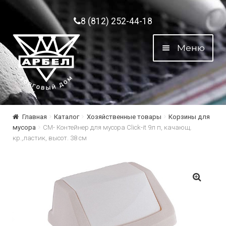
Перейти к навигации
Перейти к содержимому
8 (812) 252-44-18
Меню
Главная
Каталог
Хозяйственные товары
Корзины для
мусора
СМ- Контейнер для мусора Click-it 9л п, качающ.
кр.,ластик, высот. 38 см
🔍