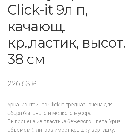
Click-it 9л п,
качающ.
кр.,ластик, высот.
38 см
226.63
₽
Урна -контейнер Click-it предназначена для
сбора бытового и мелкого мусора.
Выполнена из пластика бежевого цвета. Урна
объемом 9 литров имеет крышку-вертушку,