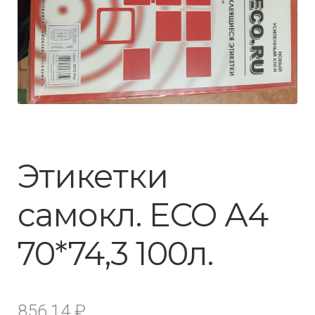
Этикетки
самокл. ECO А4
70*74,3 100л.
856.14
₽