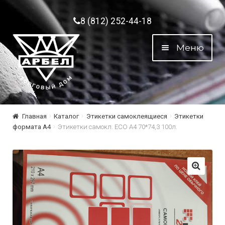
Перейти к навигации
Перейти к содержимому
8 (812) 252-44-18
Меню
Главная
Каталог
Этикетки самоклеящиеся
Этикетки
формата А4
Этикетки самокл. ECO А4 70*74,3 100л.
🔍