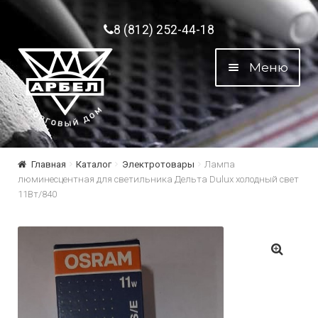
Перейти к навигации
Перейти к содержимому
8 (812) 252-44-18
Меню
Главная
Каталог
Электротовары
Лампа
люминесцентная для светильника Дельта Dulux холодный свет
11Вт/840
🔍