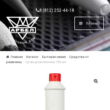
Перейти к навигации
Перейти к содержимому
8 (812) 252-44-18
Меню
Главная
Каталог
Бытовая химия
Средства от
ржавчины
Ср-во д/сантехники 750 мл
🔍