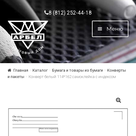
Перейти к навигации
Перейти к содержимому
8 (812) 252-44-18
Меню
Главная
Каталог
Бумага и товары из бумаги
Конверты
и пакеты
Конверт белый 114*162 самоклейка с индексом
🔍