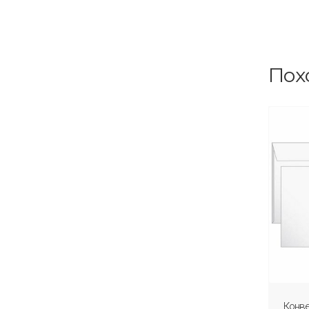
Пох
Конве