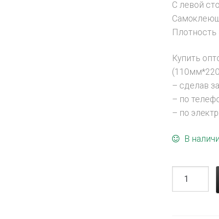
С левой ст
Самоклеющ
Плотность 
Купить опт
(110мм*22
– сделав зак
– по телефо
– по электр
В налич