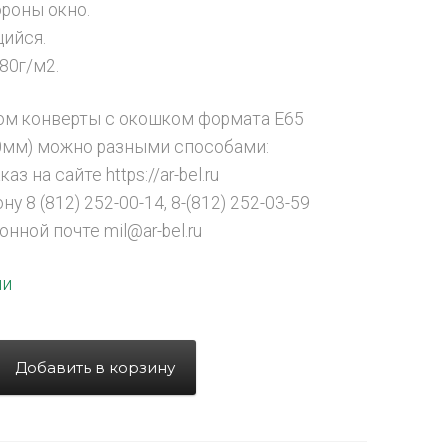
ороны окно.
ийся.
80г/м2.
ом конверты с окошком формата E65
0мм) можно разными способами:
аз на сайте https://ar-bel.ru
ну 8 (812) 252-00-14, 8-(812) 252-03-59
онной почте mil@ar-bel.ru
ии
Добавить в корзину