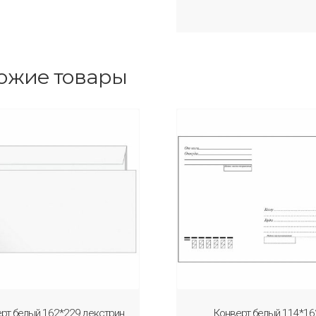
ожие товары
рт белый 162*229 декстрин
Конверт белый 114*16