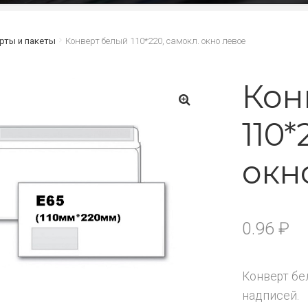
рты и пакеты
Конверт белый 110*220, самокл. окно левое
Кон
110*
🔍
окн
0.96
₽
Конверт бе
надписей.