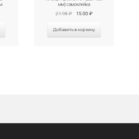
м
мм) самоклейка
21.98
₽
15.00
₽
Добавить в корзину