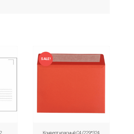
SALE!
2
Конверт красный С4 (229*324