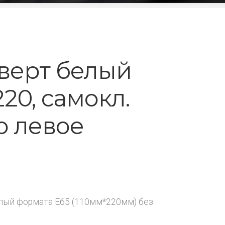
верт белый
220, самокл.
о левое
лый формата E65 (110мм*220мм) без