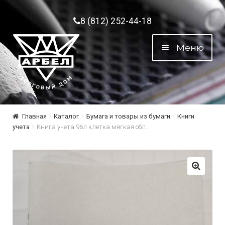
Перейти к навигации
Перейти к содержимому
8 (812) 252-44-18
Меню
Главная
Каталог
Бумага и товары из бумаги
Книги
учета
Книга учета 96л клетка мягкая обл.
🔍