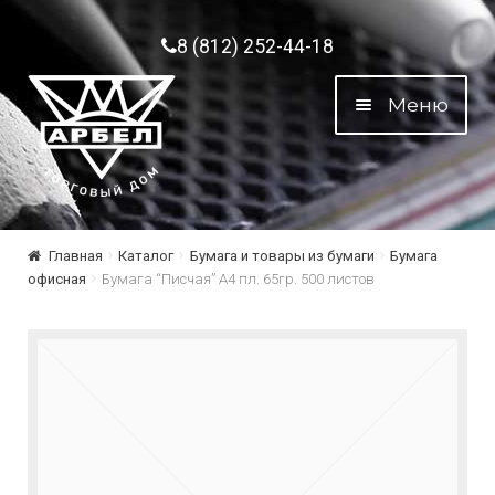
Перейти к навигации
Перейти к содержимому
8 (812) 252-44-18
Меню
Главная
Каталог
Бумага и товары из бумаги
Бумага
офисная
Бумага “Писчая” А4 пл. 65гр. 500 листов