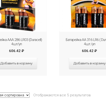
ейка ААА 286 LR03 (Duracell)
Батарейка АА 316 LR6 ( Dura
4шт/уп
4шт./уп
606.42
₽
606.42
₽
Добавить в корзину
Добавить в корзину
Отображаются все 5 результатов