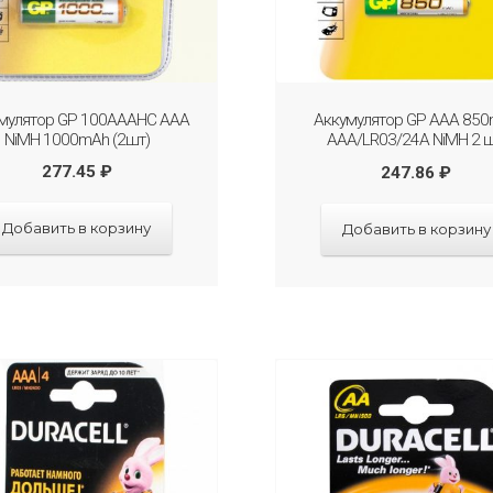
мулятор GP 100AAAHC AAA
Аккумулятор GP AAA 85
NiMH 1000mAh (2шт)
AAA/LR03/24A NiMH 2 ш
277.45
₽
247.86
₽
Добавить в корзину
Добавить в корзину