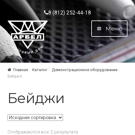
Перейти к навигации
Перейти к содержимому
8 (812) 252-44-18
Меню
Главная
Каталог
Демонстрационное оборудование
Бейджи
Бейджи
Отображаются все 2 результата