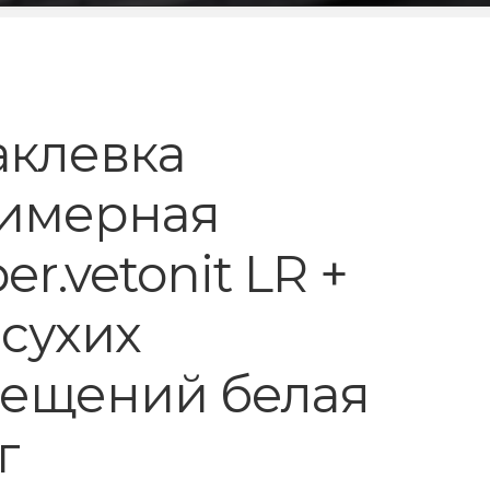
клевка
имерная
r.vetonit LR +
 сухих
ещений белая
г