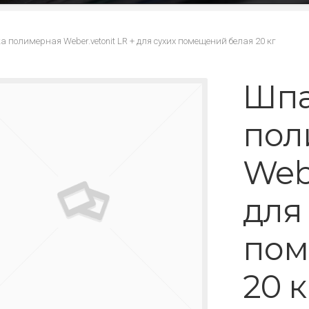
 полимерная Weber.vetonit LR + для сухих помещений белая 20 кг
Шпа
пол
Webe
для
пом
20 к