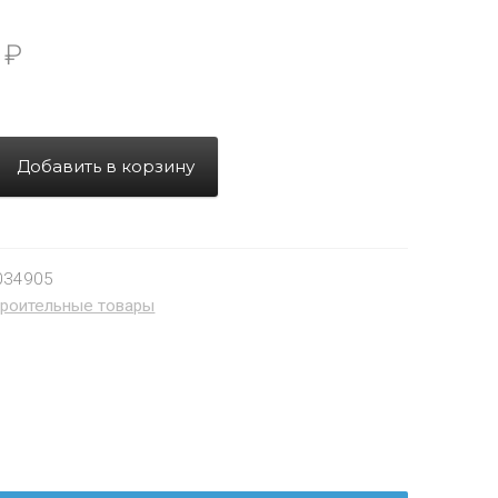
5
₽
Добавить в корзину
034905
роительные товары