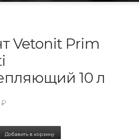
т Vetonit Prim
i
епляющий 10 л
3
₽
Добавить в корзину