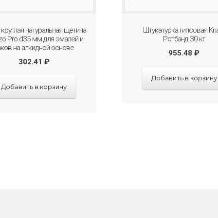
 круглая натуральная щетина
Штукатурка гипсовая Kn
o Pro d35 мм для эмалей и
Ротбанд 30 кг
аков на алкидной основе
955.48
₽
302.41
₽
Добавить в корзину
Добавить в корзину