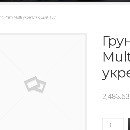
nit Prim Multi укрепляющий 10 л
Грун
Mult
укр
2,483.6