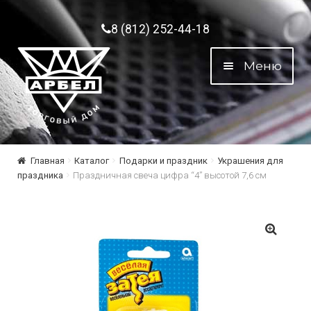
Перейти к навигации
Перейти к содержимому
8 (812) 252-44-18
Меню
Главная
Каталог
Подарки и праздник
Украшения для
праздника
Праздничная свеча цифра “4” высотой 7,6 см
🔍