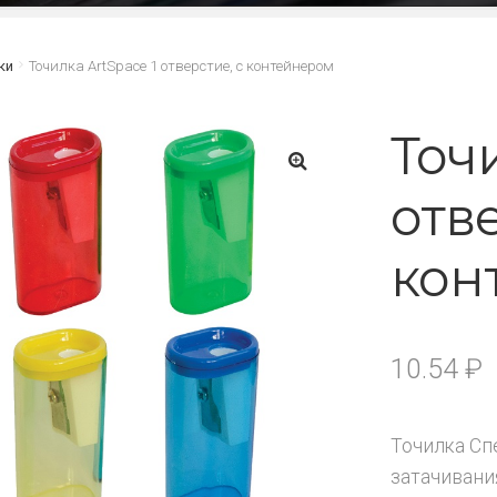
ки
Точилка ArtSpace 1 отверстие, с контейнером
Точи
отве
🔍
кон
10.54
₽
Точилка Сп
затачивани