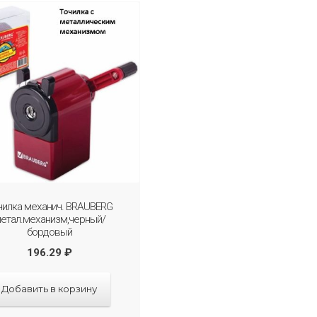
чилка механич. BRAUBERG
етал.механизм,черный/
бордовый
196.29
₽
Добавить в корзину