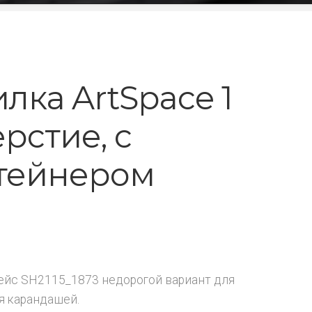
лка ArtSpace 1
рстие, с
тейнером
ейс SH2115_1873 недорогой вариант для
я карандашей.