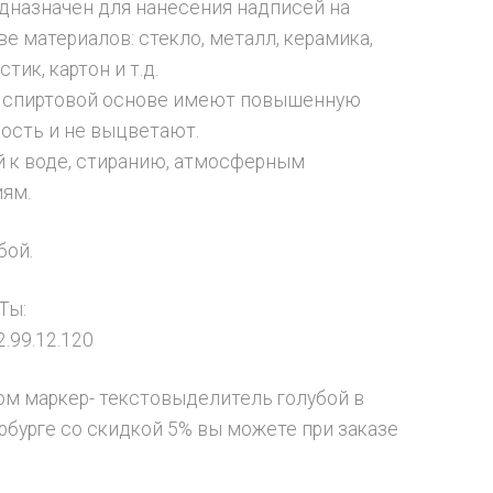
дназначен для нанесения надписей на
е материалов: стекло, металл, керамика,
стик, картон и т.д.
а спиртовой основе имеют повышенную
ость и не выцветают.
 к воде, стиранию, атмосферным
ям.
бой.
Ты:
.99.12.120
ом маркер- текстовыделитель голубой в
рбурге со скидкой 5% вы можете при заказе