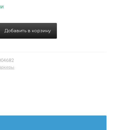
ии
Добавить в корзину
004682
аркеры