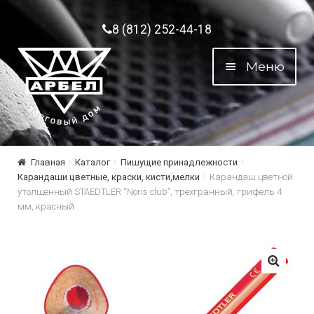
Перейти к навигации
Перейти к содержимому
8 (812) 252-44-18
Меню
Главная
Каталог
Пишущие принадлежности
Карандаши цветные, краски, кисти,мелки
Карандаш цветной
утолщенный STAEDTLER “Noris club”, трехгранный, грифель 4
мм, красный
🔍