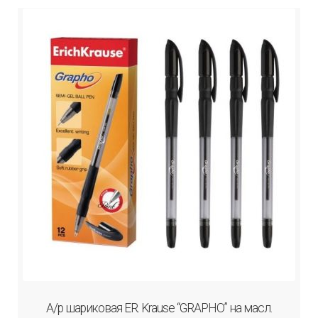
А/р шариковая ER. Krause “GRAPHO” на масл.