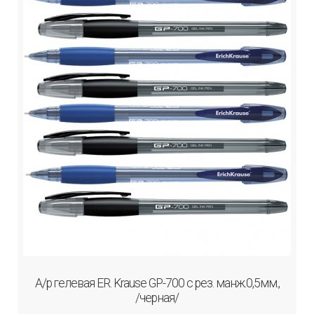
А/р гелевая ER. Krause GP-700 с рез. манж.0,5мм.,
/черная/