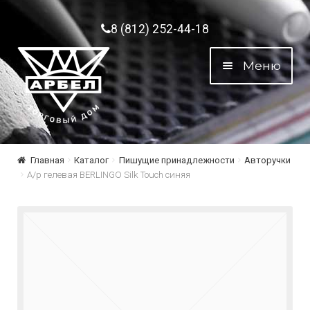
Перейти к навигации
Перейти к содержимому
8 (812) 252-44-18
Меню
Главная
Каталог
Пишущие принадлежности
Авторучки
А/р гелевая BERLINGO Silk Touch синяя