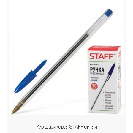
А/р шариковая STAFF синяя