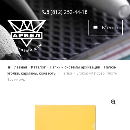
Перейти к навигации
Перейти к содержимому
8 (812) 252-44-18
Меню
Главная
Каталог
Папки и системы архивации
Папки-
уголки, карманы, конверты
Папка – уголок А4 прозр. плотн
150мк жел.
🔍