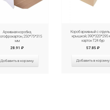
Короб архивный с отдел
Архивная коробка,
крышкой; 390*320*295 
огофрокартон, 250*75*315
картон Т24 бур
мм
57.85
₽
28.91
₽
Добавить в корзину
Добавить в корзину