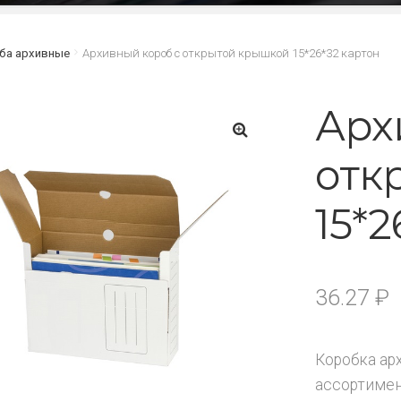
ба архивные
Архивный короб с открытой крышкой 15*26*32 картон
Арх
отк
🔍
15*2
36.27
₽
Коробка ар
ассортиме