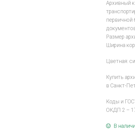
Архивный к
транспорти
первичной 
документо
Размер арх
Ширина ко
Цветная: си
Купить арх
в Санкт-Пе
Коды и ГОС
ОКДП 2 – 17
В налич