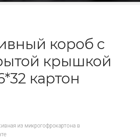
ивный короб с
рытой крышкой
6*32 картон
хивная из микрогофрокартона в
нте