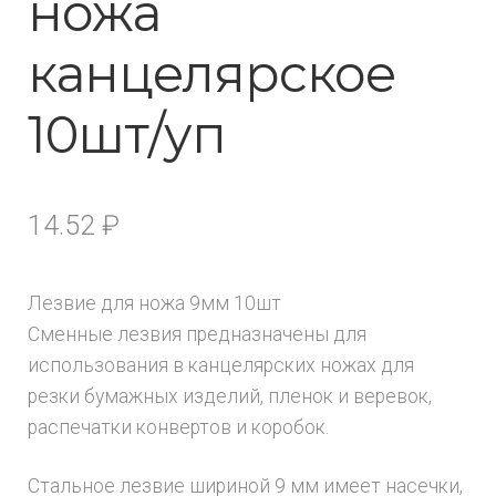
ножа
канцелярское
10шт/уп
14.52
₽
Лезвие для ножа 9мм 10шт
Сменные лезвия предназначены для
использования в канцелярских ножах для
резки бумажных изделий, пленок и веревок,
распечатки конвертов и коробок.
Стальное лезвие шириной 9 мм имеет насечки,