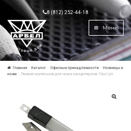
Перейти к навигации
Перейти к содержимому
8 (812) 252-44-18
Меню
Главная
Каталог
Офисные принадлежности
Ножницы и
ножи
Лезвие маленькое для ножа канцелярское 10шт/уп
🔍