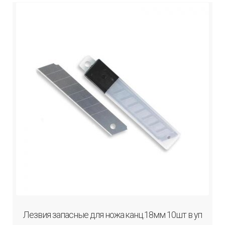
Лезвия запасные для ножа канц.18мм 10шт в уп