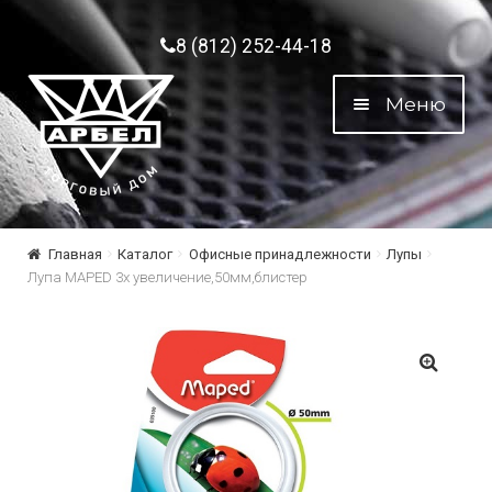
Перейти к навигации
Перейти к содержимому
8 (812) 252-44-18
Меню
Главная
Каталог
Офисные принадлежности
Лупы
Лупа MAPED 3х увеличение,50мм,блистер
🔍