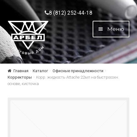
Перейти к навигации
Перейти к содержимому
8 (812) 252-44-18
Меню
Главная
Каталог
Офисные принадлежности
Корректоры
Корр. жидкость Attache 22мл на быстросохн.
основе, кисточка