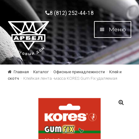
Перейти к навигации
Перейти к содержимому
8 (812) 252-44-18
Меню
Главная
Каталог
Офисные принадлежности
Клей и
скотч
Клейкая лента -масса KORES Gum Fix удаляемая
🔍