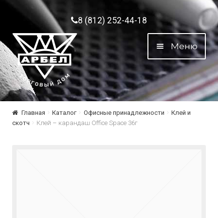
Перейти к навигации
Перейти к содержимому
8 (812) 252-44-18
Меню
Главная
Каталог
Офисные принадлежности
Клей и
скотч
Клей – карандаш Office Space 36г