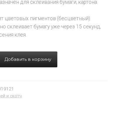
азначен для склеивания бумаги, картона.
т цветовых пигментов (бесцветный).
о склеивает бумагу уже через 15 секунд,
сения клея.
Добавить в корзину
019121
ей и скотч