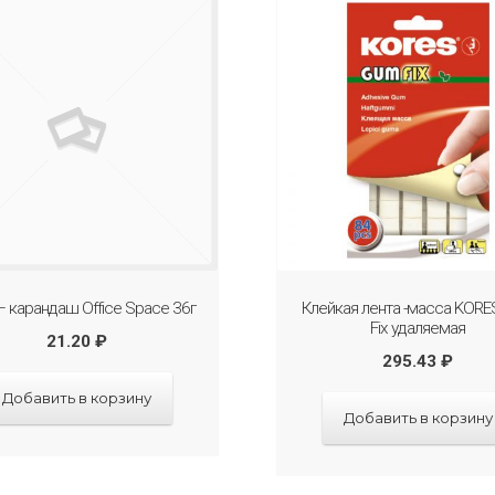
– карандаш Office Space 36г
Клейкая лента -масса KOR
Fix удаляемая
21.20
₽
295.43
₽
Добавить в корзину
Добавить в корзину