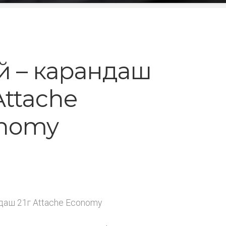
й – карандаш
Attache
nomy
даш 21г Attache Economy