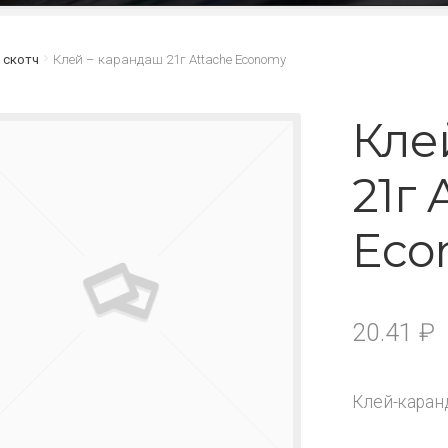
 скотч
Клей – карандаш 21г Attache Economy
Кле
21г 
Eco
20.41
₽
Клей-каран