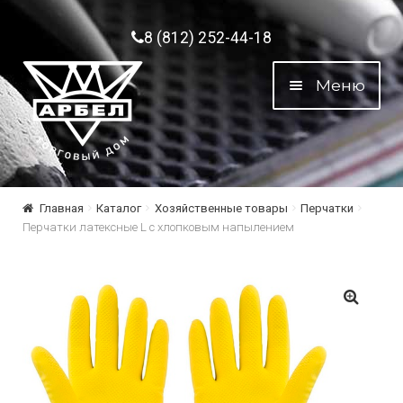
Перейти к навигации
Перейти к содержимому
8 (812) 252-44-18
Меню
Главная
Каталог
Хозяйственные товары
Перчатки
Перчатки латексные L с хлопковым напылением
🔍