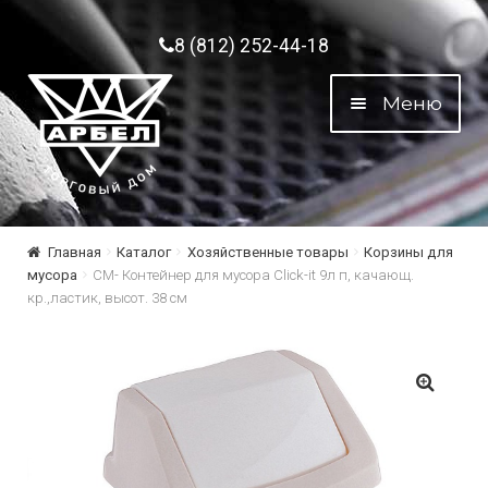
Перейти к навигации
Перейти к содержимому
8 (812) 252-44-18
Меню
Главная
Каталог
Хозяйственные товары
Корзины для
мусора
СМ- Контейнер для мусора Click-it 9л п, качающ.
кр.,ластик, высот. 38 см
🔍