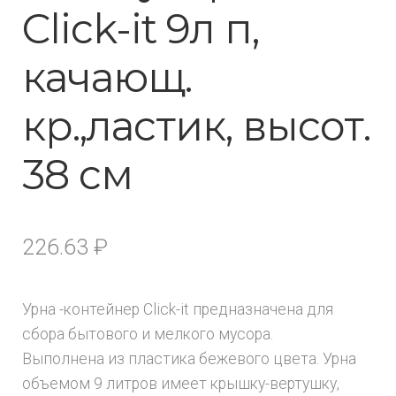
Click-it 9л п,
качающ.
кр.,ластик, высот.
38 см
226.63
₽
Урна -контейнер Click-it предназначена для
сбора бытового и мелкого мусора.
Выполнена из пластика бежевого цвета. Урна
объемом 9 литров имеет крышку-вертушку,