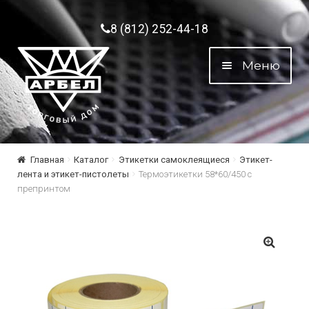
Перейти к навигации
Перейти к содержимому
8 (812) 252-44-18
Меню
Главная
Каталог
Этикетки самоклеящиеся
Этикет-
лента и этикет-пистолеты
Термоэтикетки 58*60/450 с
препринтом
🔍