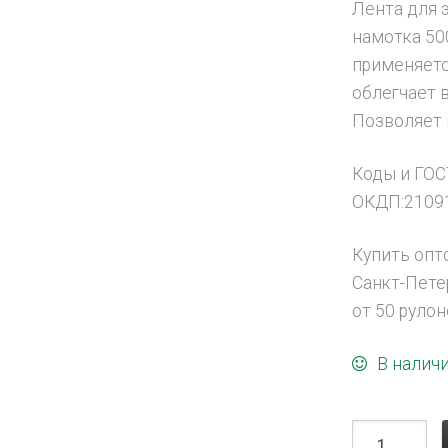
Лента для 
намотка 50
применяетс
облегчает 
Позволяет н
Коды и ГОС
ОКДП:2109
Купить опт
Санкт-Пете
от 50 руло
В налич