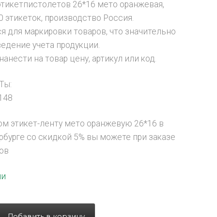
этикетпистолетов 26*16 мето оранжевая,
0 этикеток, производство Россия.
я для маркировки товаров, что значительно
ведение учета продукции.
анести на товар цену, артикул или код.
Ты:
148
ом этикет-ленту мето оранжевую 26*16 в
рбурге со скидкой 5% вы можете при заказе
нов
ии
Добавить в корзину