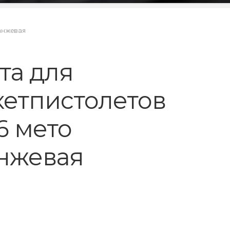
ранжевая
та для
кетпистолетов
6 мето
нжевая