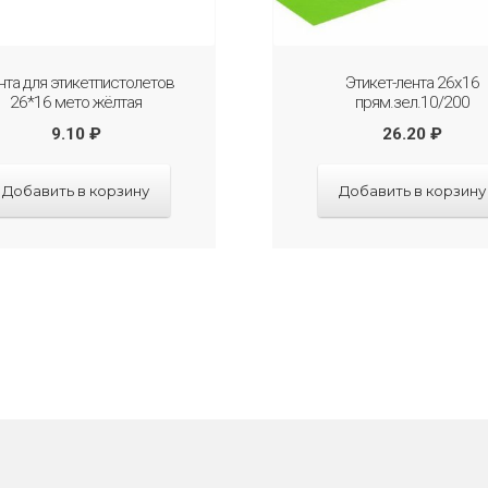
нта для этикетпистолетов
Этикет-лента 26х16
26*16 мето жёлтая
прям.зел.10/200
9.10
₽
26.20
₽
Добавить в корзину
Добавить в корзину