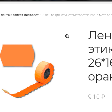
-лента и этикет-пистолеты
Лента для этикетпистолетов 26*16 мето о
Лен
эти
🔍
26*1
ора
9.10
₽