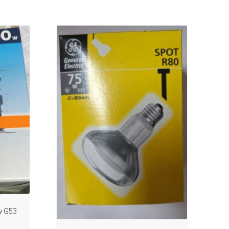
w G53