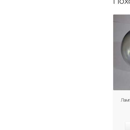
Пох
Ламп