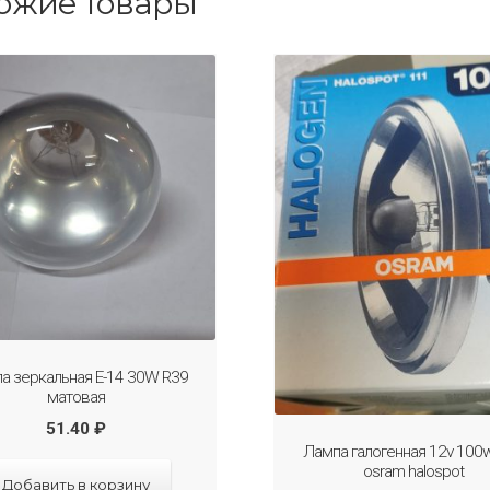
ожие товары
а зеркальная E-14 30W R39
матовая
51.40
₽
Лампа галогенная 12v 100
osram halospot
Добавить в корзину