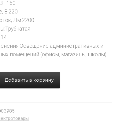
Вт:150
, В:220
оток, Лм:2200
ы:Трубчатая
114
менения:Освещение административных и
ых помещений (офисы, магазины, школы)
Добавить в корзину
003985
лектротовары