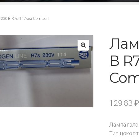
 230 В R7s 117мм Comtech
Лам
В R7
🔍
Com
129.83
Лампа гало
Тип цоколя