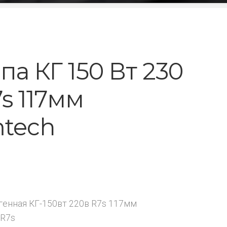
па КГ 150 Вт 230
s 117мм
tech
₽
генная КГ-150вт 220в R7s 117мм
:R7s