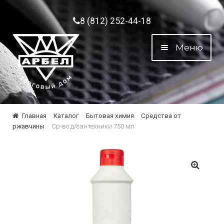
Перейти к навигации
Перейти к содержимому
8 (812) 252-44-18
Меню
Главная
Каталог
Бытовая химия
Средства от
ржавчины
Ср-во д/сантехники 750 мл
🔍