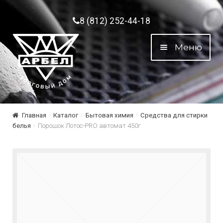
Перейти к навигации
Перейти к содержимому
8 (812) 252-44-18
Меню
Главная
Каталог
Бытовая химия
Средства для стирки
белья
Порошок Лотос-PRO автомат 450г