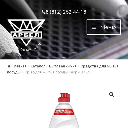
Перейти к навигации
Перейти к содержимому
8 (812) 252-44-18
Меню
Главная
Каталог
Бытовая химия
Средства для мытья
посуды
Ср-во для мытья посуды Фейри 0,45л
🔍