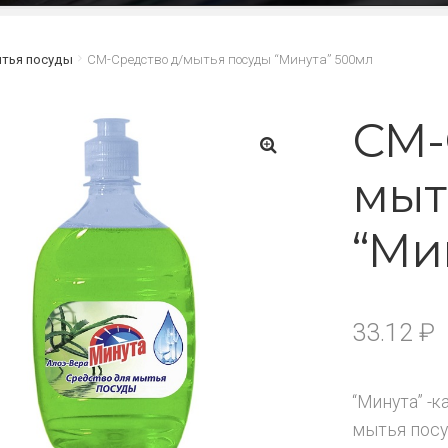
тья посуды
СМ-Средство д/мытья посуды “Минута” 500мл
СМ-
мыт
🔍
“Ми
33.12
₽
“Минута” -
мытья посу