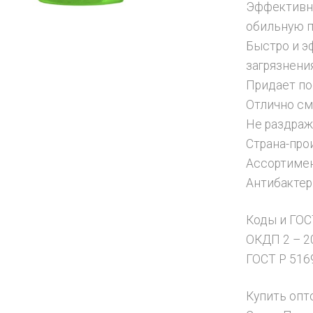
Эффективно
обильную п
Быстро и э
загрязнения
Придает по
Отлично см
Не раздраж
Страна-про
Ассортимен
Антибакте
Коды и ГОС
ОКДП 2 – 20
ГОСТ Р 516
Купить опт