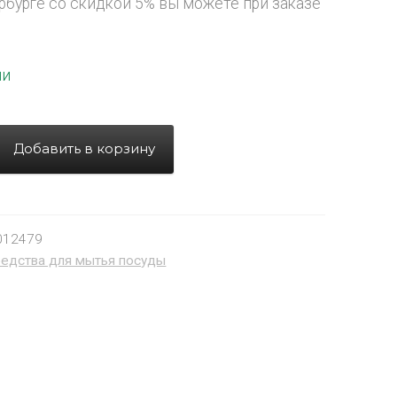
рбурге со скидкой 5% вы можете при заказе
ии
Добавить в корзину
012479
едства для мытья посуды