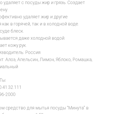
 удаляет с посуды жир и грязь. Создает
ену.
ффективно удаляет жир и другие
 как в горячей, так и в холодной воде.
суде блеск.
ывается даже холодной водой.
ает кожу рук.
изводитель: Россия
т: Алоэ, Апельсин, Лимон, Яблоко, Ромашка,
риальный
Ты:
.41.32.111
96-2000
ом средство для мытья посуды “Минута” в