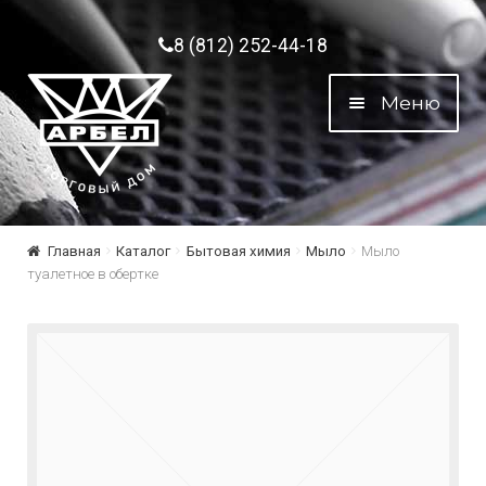
Перейти к навигации
Перейти к содержимому
8 (812) 252-44-18
Меню
Главная
Каталог
Бытовая химия
Мыло
Мыло
туалетное в обертке