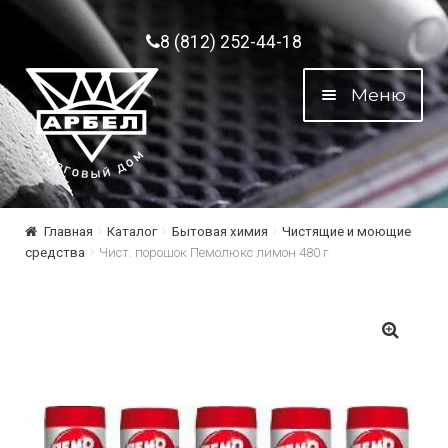
Перейти к навигации
Перейти к содержимому
8 (812) 252-44-18
Меню
Главная
Каталог
Бытовая химия
Чистящие и моющие
средства
Чист. порошок Пемолюкс лимон 480 г
🔍