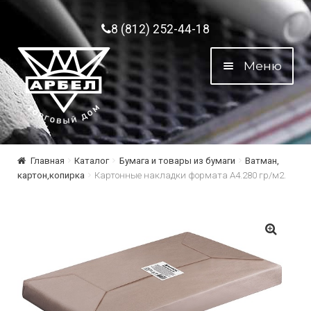
Перейти к навигации
Перейти к содержимому
8 (812) 252-44-18
Меню
Главная
Каталог
Бумага и товары из бумаги
Ватман,
картон,копирка
Картонные накладки формата А4.280 гр/м2.
🔍