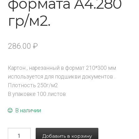
формата А4.280
гр/м2.
286.00
₽
Картон , нарезанный в формат 210*300 мм
используется для подшикви документов .
Плотность 250г/м2
В упаковке 100 листов
В наличии
Добавить в корзину