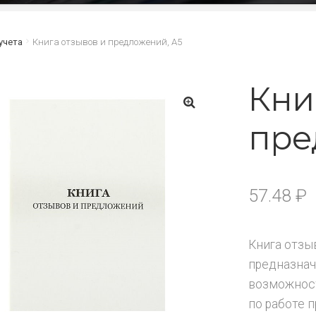
учета
Книга отзывов и предложений, А5
Кни
пре
🔍
57.48
₽
Книга отзы
предназнач
возможност
по работе 