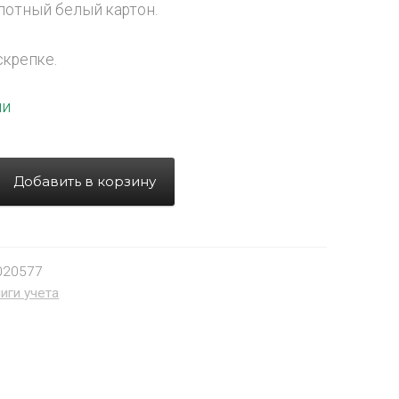
лотный белый картон.
скрепке.
ии
Добавить в корзину
020577
иги учета