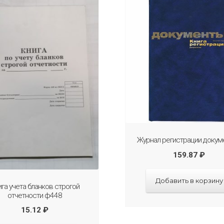
Журнал регистрации докум
159.87
₽
Добавить в корзину
ига учета бланков строгой
отчетности ф448
15.12
₽