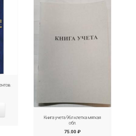
ентов
Книга учета 96л клетка мягкая
обл.
75.00
₽