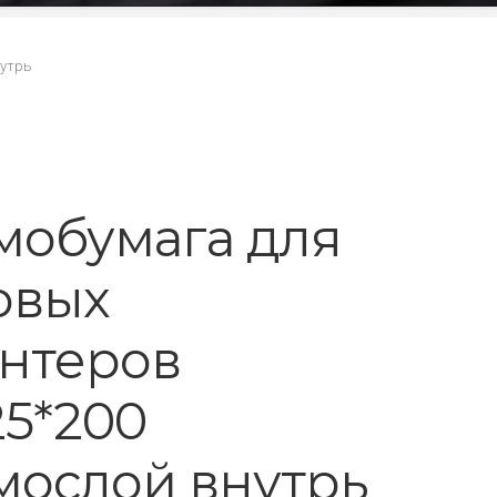
нутрь
мобумага для
овых
нтеров
25*200
мослой внутрь