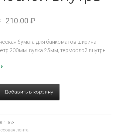
₽
210.00
₽
еская бумага для банкоматов ширина
етр 200мм, вулка 25мм, термослой внутрь.
ии
Добавить в корзину
001063
ссовая лента