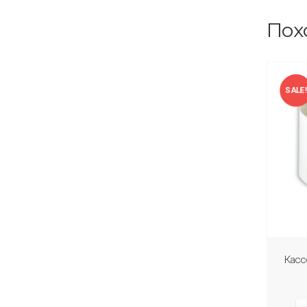
Пох
SALE
Касс