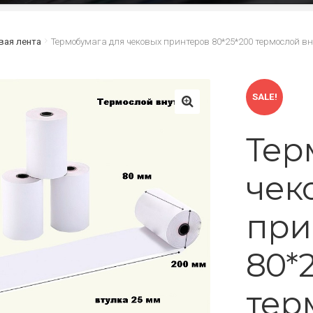
вая лента
Термобумага для чековых принтеров 80*25*200 термослой в
SALE!
🔍
Тер
чек
при
80*
тер