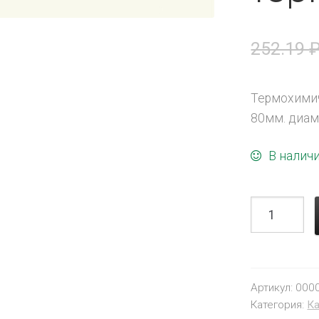
252.19
Термохимич
80мм. диам
В налич
Артикул:
000
Категория:
Ка