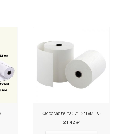
в
Кассовая лента 57*12*18м ТХБ
21.42
₽