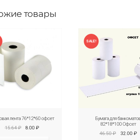
ожие товары
!
SALE!
овая лента 76*12*60 офсет
Бумага для банкомато
82*18*100 Офсет
15.64
₽
8.00
₽
46.50
₽
32.00
₽