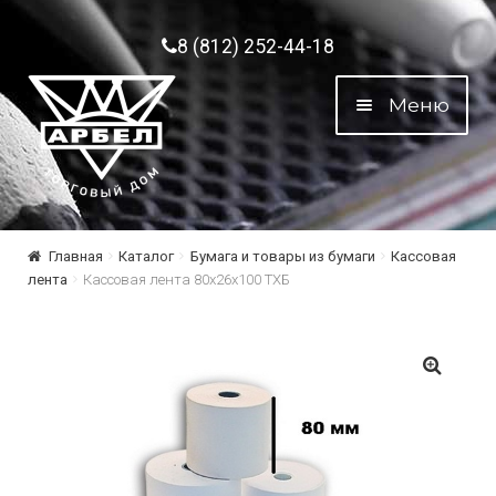
Перейти к навигации
Перейти к содержимому
8 (812) 252-44-18
Меню
Главная
Каталог
Бумага и товары из бумаги
Кассовая
лента
Кассовая лента 80х26х100 ТХБ
🔍