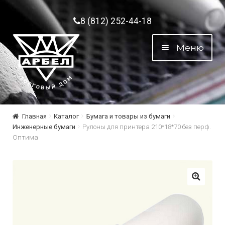
Перейти к навигации
Перейти к содержимому
8 (812) 252-44-18
Меню
Главная
Каталог
Бумага и товары из бумаги
Инженерные бумаги
Рулоны для принтера 210*18*70 без перф.
Оптима
🔍