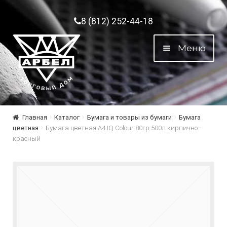
Перейти к навигации
Перейти к содержимому
8 (812) 252-44-18
Меню
Главная
Каталог
Бумага и товары из бумаги
Бумага
цветная
Бумага цветная А4 IQ Colour 80гр 500л кирпично–
красный