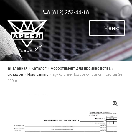
Перейти к навигации
Перейти к содержимому
8 (812) 252-44-18
Меню
Главная
Каталог
Ассортимент для производства и
складов
Накладные
Бух.бланки Товарно-трансп.наклад (кн
100л)
🔍