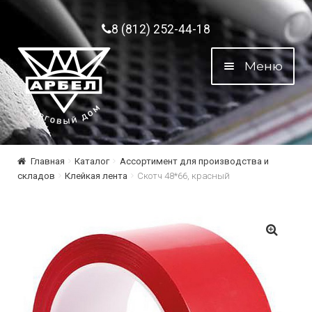
Перейти к навигации
Перейти к содержимому
8 (812) 252-44-18
Меню
Главная
Каталог
Ассортимент для производства и
складов
Клейкая лента
Скотч 48*66, красный
🔍