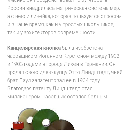
именно он посодействовал тому, чтобы в
России внедрилась метрическая система мер,
а с нею и линейка, которая пользуется спросом
и в наше время, как и у простых школьников,
так и у архитекторов современности.
Канцелярская кнопка
была изобретена
часовщиком Иоганном Кирстеном между 1902
и 1903 годами в городе Лихен в Германии. Он
продал свою идею купцу Отто Линдштедт, чьей
брат Паул запатентовал её в 1904 году.
Благодаря патенту Линдштедт стал
миллионером, часовщик остался бедным