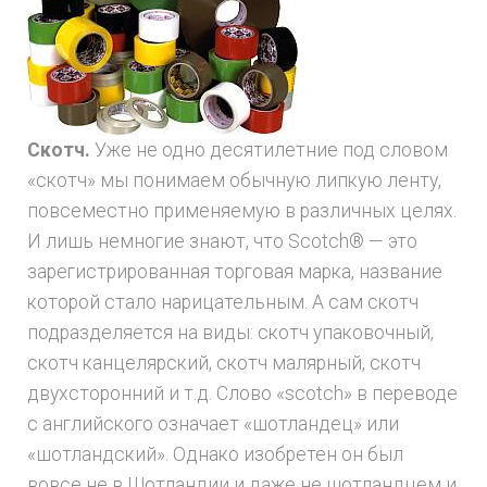
Скотч.
Уже не одно десятилетние под словом
«скотч» мы понимаем обычную липкую ленту,
повсеместно применяемую в различных целях.
И лишь немногие знают, что Scotch® — это
зарегистрированная торговая марка, название
которой стало нарицательным. А сам скотч
подразделяется на виды: скотч упаковочный,
скотч канцелярский, скотч малярный, скотч
двухсторонний и т.д. Слово «scotch» в переводе
с английского означает «шотландец» или
«шотландский». Однако изобретен он был
вовсе не в Шотландии и даже не шотландцем и