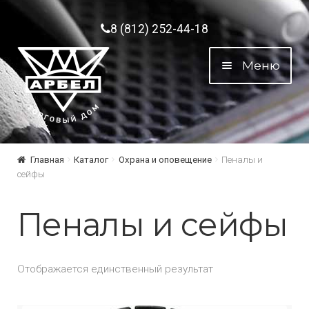
Перейти к навигации
Перейти к содержимому
8 (812) 252-44-18
Меню
Главная
Каталог
Охрана и оповещение
Пеналы и
сейфы
Пеналы и сейфы
Отображается единственный результат