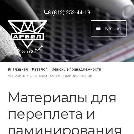
Перейти к навигации
Перейти к содержимому
8 (812) 252-44-18
Меню
Главная
Каталог
Офисные принадлежности
Материалы для переплета и ламинирования
Материалы для
переплета и
ламинирования