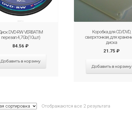
Коробка для CD/DVD,
Диск DVD-RW VERBATIM
сверхтонкая, для хранен
перезап.4,7Gb(10шт)
диска
84.56
₽
21.75
₽
Добавить в корзину
Добавить в корзину
Отображаются все 2 результата